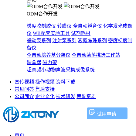
ODM合作开发
梯度胶制胶仪
转膜仪
全自动孵育仪
化学发光成像
仪
WB配套实验工具
试剂耗材
蠕动泵系列
注射泵系列
液氮冻珠系列
密度梯度制
备仪
全自动培养基分装仪
全自动菌落挑选工作站
装盒器
磁力架
超高频小动物声波采集成像系统
宣传视频
操作视频
资料下载
常见问答
售后支持
公司简介
企业文化
技术研发
荣誉资质
试用申请
首页