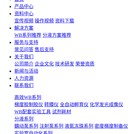
产品中心
资料中心
宣传视频
操作视频
资料下载
解决方案
WB系列推荐
分液方案推荐
服务与支持
常见问答
售后支持
关于我们
公司简介
企业文化
技术研发
荣誉资质
新闻与活动
人力资源
联系我们
高效WB系列
梯度胶制胶仪
转膜仪
全自动孵育仪
化学发光成像仪
WB配套实验工具
试剂耗材
分液系列
蠕动泵系列
注射泵系列
液氮冻珠系列
密度梯度制备仪
实验室自动化系列