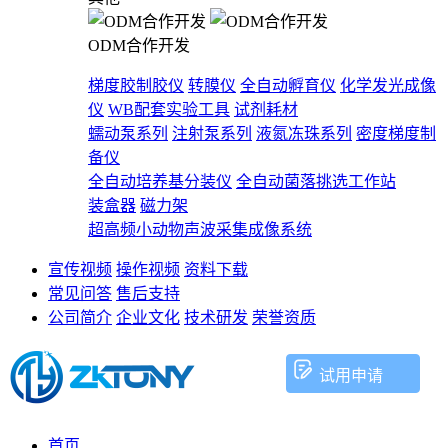
ODM合作开发
梯度胶制胶仪
转膜仪
全自动孵育仪
化学发光成像
仪
WB配套实验工具
试剂耗材
蠕动泵系列
注射泵系列
液氮冻珠系列
密度梯度制
备仪
全自动培养基分装仪
全自动菌落挑选工作站
装盒器
磁力架
超高频小动物声波采集成像系统
宣传视频
操作视频
资料下载
常见问答
售后支持
公司简介
企业文化
技术研发
荣誉资质
试用申请
首页