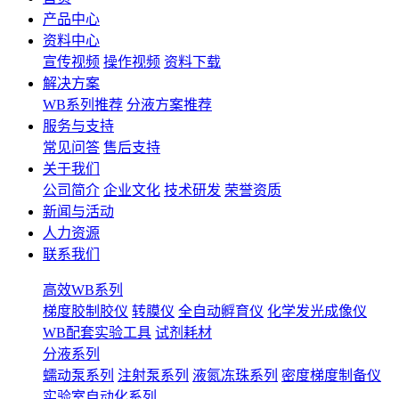
产品中心
资料中心
宣传视频
操作视频
资料下载
解决方案
WB系列推荐
分液方案推荐
服务与支持
常见问答
售后支持
关于我们
公司简介
企业文化
技术研发
荣誉资质
新闻与活动
人力资源
联系我们
高效WB系列
梯度胶制胶仪
转膜仪
全自动孵育仪
化学发光成像仪
WB配套实验工具
试剂耗材
分液系列
蠕动泵系列
注射泵系列
液氮冻珠系列
密度梯度制备仪
实验室自动化系列