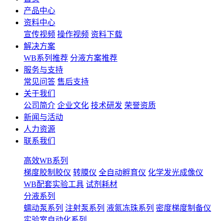
产品中心
资料中心
宣传视频
操作视频
资料下载
解决方案
WB系列推荐
分液方案推荐
服务与支持
常见问答
售后支持
关于我们
公司简介
企业文化
技术研发
荣誉资质
新闻与活动
人力资源
联系我们
高效WB系列
梯度胶制胶仪
转膜仪
全自动孵育仪
化学发光成像仪
WB配套实验工具
试剂耗材
分液系列
蠕动泵系列
注射泵系列
液氮冻珠系列
密度梯度制备仪
实验室自动化系列