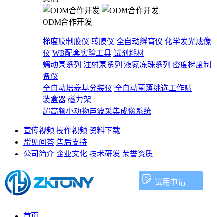
ODM合作开发
梯度胶制胶仪
转膜仪
全自动孵育仪
化学发光成像
仪
WB配套实验工具
试剂耗材
蠕动泵系列
注射泵系列
液氮冻珠系列
密度梯度制
备仪
全自动培养基分装仪
全自动菌落挑选工作站
装盒器
磁力架
超高频小动物声波采集成像系统
宣传视频
操作视频
资料下载
常见问答
售后支持
公司简介
企业文化
技术研发
荣誉资质
试用申请
首页